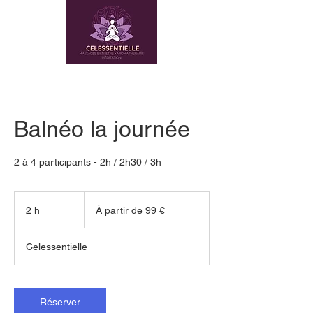
Balnéo la journée
2 à 4 participants - 2h / 2h30 / 3h
À
partir
2 h
2
À partir de 99 €
de
99
h
euros
Celessentielle
Réserver